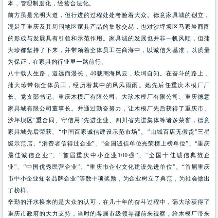
本，管理制度化，经营合法化。
前方虽是光明大道，但行进的过程处处考验着大众。德意家具城的创立，
满足了重庆及其周围地区家具产品的集散交易，也对沙坪坝区马家岩商圈
的形成与发展具有引领和示范作用。家具城的发展也并非一帆风顺，但蒲
大珍都坚持了下来，并带领着全体员工在商海中，以诚信为基准，以质量
为保证，在家具的行业里一路前行。
八十载人生路，道远而漫长，
40
载商海风云，坎坷自知。在奋斗的路上，
蒲大珍带领全体员工，经历着其中的风风雨雨。她先后任重庆木模厂厂
长、党支部书记、重庆木模厂有限公司、大珍木模厂有限公司、重庆德意
家具城有限公司董事长。并通过勤奋努力，让木模厂先后获得了重庆市、
沙坪坝区
“
重合同、守信用
”
先进企业、四川省先进集体等诸多荣誉，德意
家具城先后荣获、
“
中国百家诚信建设示范市场
”
、
“
山城百店无假货
”
三星
级示范店、
“
消费者信得过企业
”
、
“
全国诚信单位光荣榜上榜单位
”
、
“
重庆
最佳诚信企业
”
、
“
首届重庆中小企业
100
强
”
、
“
全国十佳诚信典范企
业
”
、
“
中国优秀民营企业
”
、
“
重庆市企业文化建设先进单位
”
、
“
首届重庆
市中小企业知名品牌企业
”
等数十项奖励，为企业树立了典范，为社会做出
了榜样。
辛勤的汗水换来的是大众的认可，在几十年的奋斗过程中，蒲大珍获得了
重庆市政府的大力支持，当时的各届市级领导都前来视察，给木模厂带来