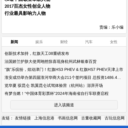
百杰女性创业人物
2017
行业最具影响力人物
责编：乐小编
新闻
娱乐
财经
汽车
女性
创新技术加持，红旗天工08重磅发布
法国娇兰护肤大使周翊然惊喜现身杭州武林银泰百货
“旗”乐缤纷，炫动津门！红旗HS3 PHEV & 红旗HS7 PHEV天津上市
淮安成功举办第四届淮河华商大会211个签约项目 总投资1486.4亿元
览华夏 驭昆仑 凯翼昆仑试驾体验营（杭州站）澎湃开场
有梦当燃！“中国体育彩票杯”2024年海南省自行车联赛启程
进入该频道
友链：
友情链接
上海信息港
书画信息网
古董收藏网
古玩信息网