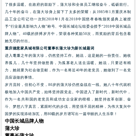
了很多温暖。在政府的鼓励下，蒲大珍和全体员工继续奋斗，砥砺前行。
几十年的奋斗，在蒲大珍身上留下了太多的荣耀：从
1985
年
1
月重庆木制
品工业公司记功一次到
2018
年
1
月在
2018
中国慈孝春晚颁奖盛典上被授
予
“
行业最具影响力人物
”
称号、中国长城论坛组委会授予
“2018
中国长城品
牌人物
”
。
40
载的拼搏岁月中，荣获各种奖励
50
次，而奖励的背后包含着
她无尽的付出。
重庆德意家具城有限公司董事长蒲大珍为新长城题词
进入耄耋之年的蒲大珍，仍然坚持工作。她说，这是她的一份责任。她收
养孤儿，几十年坚持做慈善，为孤寡老人送去温暖。她说，只要还有精
力，她就要为社会做贡献，作为一名将近
40
年的老党员，她做到了一名党
员应该做的事情。
岁月流转，但初心不变，
80
岁的蒲大珍仍然奋战在一线。她八十年代就积
极地加入中国共产党，始终坚持跟党走。中国进入了新时代，新时代中，
作为一名共和国的老党员和成功女企业家的楷模，她坚持改革创新、奋
斗、梦想八字真言，紧跟时代的步伐，用坚强不屈的精神，为伟大复兴中
国梦的实现添砖加瓦，用
80
载的岁月谱写出一篇华丽的人生乐章！
中国长城品牌人物
蒲大珍
董事长蒲大珍