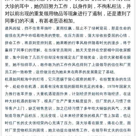
大珍的耳中，她仍旧努力工作，以身作则，不徇私枉法，并
对以前出现的重复领用物品等现象进行了遏制，还是遭到了
同事们的不满，有甚者恶语相加。
遒风凶猛，挡不住青草抽叶，夏雨狂飙，阻止不了绿树迎花，那是生命的
倔强在无声中吟唱着绝美的赞歌。在压力面前，蒲大珍收拾委屈的心情，
拼命工作，将原则坚持到底，她果断的行事风格伴随着时光的漫步，终于
赢得了同事们的理解。在当保管员期间，她天天坚持在空胶桶中回收尿醛
胶，集中回收了几百斤但却没有按规定去厂里领奖金，这些大家都看在眼
里。她不怕得罪人，敢作敢为的工作作风也得到了上级领导的信任和厂里
员工的一致称赞，这些做法也为她未来在商界的发展奠定了基础。
机遇如同航海中的灯塔，它只恩赐于留心观察的舵手。在纷繁复杂的生活
中，处处存在机遇，就看有没有发现的眼睛和充足的准备。
1978
年国家大
力推行改革开放，大量机遇迎面扑来，计划经济开始转向市场经济。在这
种大好机遇的影响下，模具厂生产产量大幅度提升。但厂里的人习惯了坐
等客户上门，缺乏销售意识，加之已经习惯了多年吃大锅饭的风气，大量
制造导致产品积压，无法变现，让本来经济紧张的模具厂雪上加霜，也让
时任厂长的丈夫张绍荣内心充满了压力。蒲大珍看在眼里，痛在心里。面
对厂里货物积压的困境，她主动提出做销售工作。在领导和丈夫的信任和