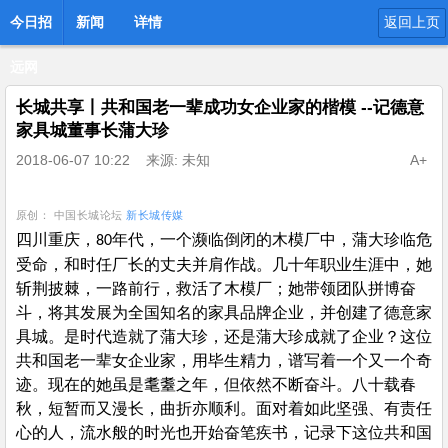
今日招
新闻
详情
返回上页
远网
长城共享丨共和国老一辈成功女企业家的楷模 --记德意
家具城董事长蒲大珍
2018-06-07 10:22
来源: 未知
A+
原创：
中国长城论坛
新长城传媒
四川重庆，
年代，一个濒临倒闭的木模厂中，蒲大珍临危
80
受命，和时任厂长的丈夫并肩作战。几十年职业生涯中，她
斩荆披棘，一路前行，救活了木模厂；她带领团队拼博奋
斗，将其发展为全国知名的家具品牌企业，并创建了德意家
具城。是时代造就了蒲大珍，还是蒲大珍成就了企业？这位
共和国老一辈女企业家，用毕生精力，谱写着一个又一个奇
迹。现在的她虽是耄耋之年，但依然不断奋斗。八十载春
秋，短暂而又漫长，曲折亦顺利。面对着如此坚强、有责任
心的人，流水般的时光也开始奋笔疾书，记录下这位共和国