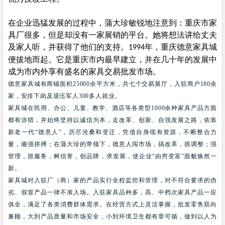
在企业迅猛发展的过程中，蒲大珍敏锐地注意到：重庆市家
具厂很多，但是却没有一家展销的平台。她将想法讲给丈夫
及家人听，并获得了他们的支持。
年，重庆德意家具城
1994
便拔地而起。它是重庆市内最早建立，并在几十年的发展中
成为市内外享有盛名的家具交易批发市场。
德意家具城有商铺面积
25000
余平方米，共七个交易展厅，入驻商户
180
余
家，安排下岗及退伍军人
300
多人就业。
家具城在民用、办公、儿童、教学、酒店等各类型
1000
余种家具产品方面
都有涉猎，并始终坚持以诚信为本，走改革、创新、自强发展之路，依靠
新老一代
“
德意人
”
，历尽沧桑和变迁，凭借自身现有资源，不断整合力
量，顽强拼搏；在蒲大珍的带领下，德意人闯市场，搞改革，抓调整；强
管理，抓服务，树信誉，创品牌，求发展，使企业
“
由穷变富
”
面貌焕然一
新。
家具城对入驻厂（商）家的产品实行全程监控和管理，对不符合要求的伪
劣、假冒产品一律不准入场。入驻家具品种多，高、中档次家具产品一应
俱全，满足了各类消费群体需求。在经营方式上灵活掌握，批发零售双向
兼顾，大到产品质量和市场安全，小到环境卫生都有章可循，做到以人为