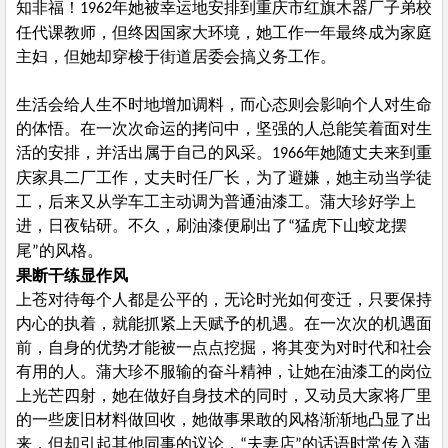
知非福！
年她被幸运地安排到重庆市红旗木器厂子弟校
1962
任代课教师，但终因国家大环境，她工作一年最终成为家庭
主妇，但她却穿梭于街道居委会搞义务工作。
生活会给人生不时地增加调料，而心态则会影响个人对生命
的体悟。在一次次命运的拷问中，坚强的人总能笑着面对生
活的安排，并活出属于自己的风采。
年她随丈夫来到重
1966
庆家具二厂工作，丈夫时任厂长，为了避嫌，她主动当学徒
工，后来又从学车工主动调为普通油漆工。蒲大珍好学上
进，日夜钻研。不久，刷油漆便刷出了
猛虎下山蛟龙摆
“
尾
的风格。
”
果断干练显作风
上苍对待每个人都是公平的，无论时光如何变迁，只要保持
内心的执着，就能抓紧上天赋予的机遇。在一次次的机遇面
前，自身的优势才能被一点点挖掘，将其变为对时代和社会
有用的人。蒲大珍不服输的奋斗精神，让她在油漆工的岗位
上光芒四射，她在做好自身技术的同时，又动员大家将厂里
的一些废旧材料做回收，她做事果敢的风格渐渐地凸显了出
来，但却引起其他同事的议论，
夫妻店
的话语时常传入蒲
“
”