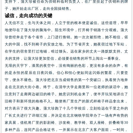
支持下，蒲大珍被任命为供销科临时负责人，在厂里挂起了供销科的牌
子，她开始走出厂区，走向全国搞销售。
诚信，走向成功的关键
人无信不立，生与天体之间，人立于世的根本便是诚信。这些道理，早早
地便印在了蒲大珍的脑海中。陌生环境中，打开椅子销路十分艰难。蒲大
珍曾经奔走于各个省市，上门进行推销。她一次次被拒绝，她不相信，偌
大的中国，找不到椅子的安放之地。为了节省开支，她夜宿过地下车站，
在学生的宿舍里打过地铺，啃过馒头。远在家乡的丈夫一路默默支持。丈
夫的支持，让蒲大珍更加坚信，必须要在销售的环节上闯出一番事业。
无垠的天宇下，漆黑的夜空中，没有绚丽的色彩，更没有多余的杂声，有
的是永恒的星辰在日夜闪烁。信心和恒心便如同这闪烁的繁星，只要坚
守，便永不褪色。蒲大珍把北京当成销售的第一个突破口，执着努力地奔
走在北京的大街小巷。终于，在清华大学走廊里和一位老师的谈话中，她
注意到了走廊两边破旧的椅子。她意识到机会来了，便半开玩笑地讲出了
旧椅子和新环境的格格不入。顺便将厂里生产的新式样椅子样品拿出来，
对方表示了很大兴趣。蒲大珍跑了十几个学校后，立刻给远在千里之外的
厂长丈夫进行了详细汇报，并决定在北京钢铁学院举办了一场有声有势的
家具展，借机将厂里的影剧椅、沙发椅、教学椅、双人座椅、折叠椅等
30
多种产品，连同产品合格证书，一并展示在北京广大客户面前，一时间，