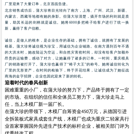
厂里迎来了大量订单，北京首战告捷。
北京销售成功后，蒲大珍将目光转向了南方，上海、广州、武汉、新疆、
内蒙古、西藏等地都有她的身影。但蒲大珍清楚，撬开市场的利剑就是质
量，助其长远的剑柄就是诚信。她将
6000
多把椅子给客户进行了统一换
新，赢得了客户信赖。
诚信，是做人的根本，是企业生存的基础，拥有了诚信，就拥有了发展的
根基。蒲大珍将诚信视为珍宝，用诚信为企业铺路。在南方遇到百年不遇
的大洪水时，她改陆运为空运，和自然灾害抢时间，却没有给客户加额外
昂贵的运输费，感动了对方，让她赢得了诸多的订单。一时间，重庆模具
厂的销路被打开了。蒲大珍也赢得了“椅子大王”的称号。她将诚信转化为
厂里的无形资产，在时间的检验下，终于开花结果，让诚信成为了她征战
商海的金字招牌，企业也因此迎来了新的转机。
迎着时代的春风创新
困难重重的小厂，在蒲大珍的努力下，产品终于拥有了一定
的市场。在组织的信任和全体员工努力下，蒲大珍走马上
任，当上木模厂新一届厂长。
在蒲大珍的带领下，木模厂自筹资金
万元，从德国引进
450
全拆装板式家具成套生产线，木模厂也成为重庆二轻家具行
业首家掌握国外先进生产技术的标杆企业，被相关部门评为
优秀技改工程。