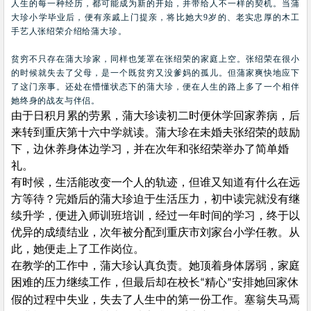
人生的每一种经历，都可能成为新的开始，并带给人不一样的契机。当蒲
大珍小学毕业后，便有亲戚上门提亲，将比她大
9
岁的、老实忠厚的木工
手艺人张绍荣介绍给蒲大珍。
贫穷不只存在蒲大珍家，同样也笼罩在张绍荣的家庭上空。张绍荣在很小
的时候就失去了父母，是一个既贫穷又没爹妈的孤儿。但蒲家爽快地应下
了这门亲事。还处在懵懂状态下的蒲大珍，便在人生的路上多了一个相伴
她终身的战友与伴侣。
由于日积月累的劳累，蒲大珍读初二时便休学回家养病，后
来转到重庆第十六中学就读。蒲大珍在未婚夫张绍荣的鼓励
下，边休养身体边学习，并在次年和张绍荣举办了简单婚
礼。
有时候，生活能改变一个人的轨迹，但谁又知道有什么在远
方等待？完婚后的蒲大珍迫于生活压力，初中读完就没有继
续升学，便进入师训班培训，经过一年时间的学习，终于以
优异的成绩结业，次年被分配到重庆市刘家台小学任教。从
此，她便走上了工作岗位。
在教学的工作中，蒲大珍认真负责。她顶着身体孱弱，家庭
困难的压力继续工作，但最后却在校长
精心
安排她回家休
“
”
假的过程中失业，失去了人生中的第一份工作。塞翁失马焉