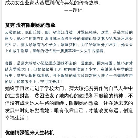
成功女企业家从基层到商海典范的传奇故事。
题记
——
贫穷
没有限制她的想象
云雾缭绕，低山丘陵，四川省合江县被一片翠绿掩映。这里，是蒲大珍的
家乡，她少年时期在距离县城三百多里外的偏僻山野盘龙乡第九堡河湾头
村生活。蒲大珍家有九个子女，家庭贫困，为了给家里分担压力，她天天
上山放牛割草，童年的记忆被一捆捆草和一头头牛占据着。
贫困，是蒲大珍幼小记忆里永远抹不去的一道疤痕。因为贫困，她
15
岁才
踏入学校大门，但她仅仅用了
3
年时间便读完了小学。在继续考中学的过
程中，贫穷仍旧困扰着她，可不服输的蒲大珍却对家人讲了一句掷地有声
的话：如果考不上，宁可跳长江！
她终于再次走进了学校大门。蒲大珍把贫穷作为自己人生中
的宝贵财富，贫困激发了她内心的倔强和不服输的精神，不
但没有成为她人生路的羁绊，限制她的想象，还在她未来的
发展中时刻鼓励着她：唯有依靠自己，才能改变命运，创造
幸福生活！
伉俪情深迎来人生转机