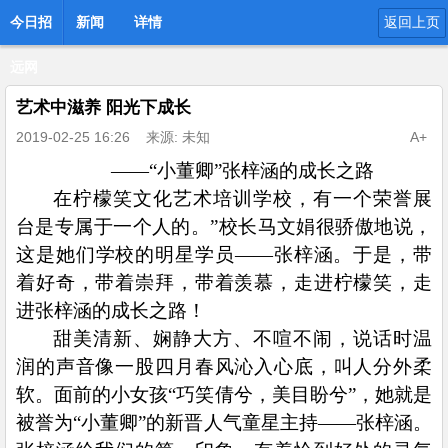
今日招
新闻
详情
返回上页
远网
艺术中滋养 阳光下成长
2019-02-25 16:26
来源: 未知
A+
——“小董卿”张梓涵的成长之路
在柠檬笑文化艺术培训学校，有一个荣誉展
台是专属于一个人的。”校长马文娟很骄傲地说，
这是她们学校的明星学员——张梓涵。于是，带
着好奇，带着崇拜，带着羡慕，走进柠檬笑，走
进张梓涵的成长之路！
甜美清新、娴静大方、不喧不闹，说话时温
润的声音像一股四月春风沁入心底，叫人分外柔
软。面前的小女孩“巧笑倩兮，美目盼兮”，她就是
被誉为“小董卿”的新晋人气童星主持——张梓涵。