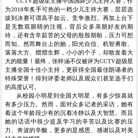
CCTV
超级星主播中国国际少儿主持大赛，作
为2018年炙手可热的一档少儿主持大赛，层层选
拔到决赛可谓高手如云、竞争激烈。再加上台下
是无数双眼睛的注视，背后众多亲朋好友的期
待，还有含辛茹苦的父母的殷殷期盼，压力可想
而知。然而舞台上的她，阳光自信、机智勇敢、
落落大方、熠熠生辉，小小的个子，却散发着大
大的能量！最终，张梓涵不仅被评为CCTV超级星
主播全国十佳小主持，更获得全国最佳朗诵者的
特殊荣誉！得到评委老师以及观众们甚至选手们
的高度认可。
从校园小明星到全国大明星，有多少惊喜就
有多少压力。然而，面对众多记者的采访，她有
着这个年龄段少有的沉着冷静以及大智慧。而且
她的话语中很少提及学习的辛苦以及比赛的压
力、奔波的辛酸，更多的是感恩、感谢以及对美