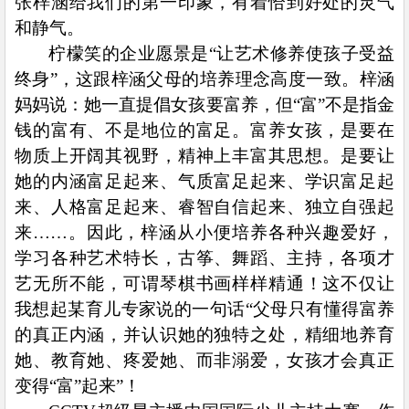
张梓涵给我们的第一印象，有着恰到好处的灵气
和静气。
柠檬笑的企业愿景是“让艺术修养使孩子受益
终身”，这跟梓涵父母的培养理念高度一致。梓涵
妈妈说：她一直提倡女孩要富养，但“富”不是指金
钱的富有、不是地位的富足。富养女孩，是要在
物质上开阔其视野，精神上丰富其思想。是要让
她的内涵富足起来、气质富足起来、学识富足起
来、人格富足起来、睿智自信起来、独立自强起
来……。因此，梓涵从小便培养各种兴趣爱好，
学习各种艺术特长，古筝、舞蹈、主持，各项才
艺无所不能，可谓琴棋书画样样精通！这不仅让
我想起某育儿专家说的一句话“父母只有懂得富养
的真正内涵，并认识她的独特之处，精细地养育
她、教育她、疼爱她、而非溺爱，女孩才会真正
变得“富”起来”！