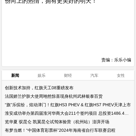
份向上的热情，拥有更美好的明天！
责编：乐乐小编
新闻
娱乐
财经
汽车
女性
创新技术加持，红旗天工08重磅发布
法国娇兰护肤大使周翊然惊喜现身杭州武林银泰百货
“旗”乐缤纷，炫动津门！红旗HS3 PHEV & 红旗HS7 PHEV天津上市
淮安成功举办第四届淮河华商大会211个签约项目 总投资1486.4亿元
览华夏 驭昆仑 凯翼昆仑试驾体验营（杭州站）澎湃开场
有梦当燃！“中国体育彩票杯”2024年海南省自行车联赛启程